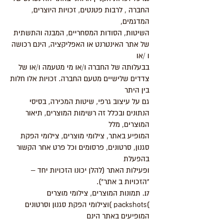
החברה , לרבות פטנטים, זכויות היוצרים,
המדגמים,
השיטות, הסודות המסחריים, המבנה והתשתית
של אתר האינטרנט או האפליקציה, הינם רכושה
ו /או
בבעלותה של החברה ו/או מי מטעמה ו/או של
צדדים שלישיים מטעם החברה. זכויות אלו חלות
בין היתר
גם על עיצוב גרפי, שיטות המכירה, בסיסי
הנתונים ובכלל זה רשימות המוצרים, תיאור
המוצרים, מלל
המופיע באתר, צילומי מוצרים, צילומי הפקת
סגנון, סרטונים, פרסומים וכל פרט אחר הקשור
בהפעלת
ופעילות האתר (להלן יכונו הזכויות יחד –
"הזכויות ב אתר").
17. תמונות המוצרים, צילומי מוצרים
)packshots )וצילומי הפקת סגנון וסרטונים
המופיעים באתר הינם