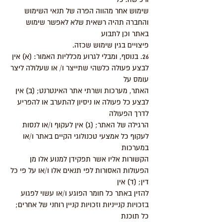
שימוש אחר מהווה הפרה של תנאי השימוש
והחברה תהיה רשאית שלא לאפשר שימוש
באתר וכן לתבוע
פיצויים בגין שימוש שכזה.
26. בנוסף, ומבלי לגרוע מכלליות האמור: (א) אין
לבצע פעולה כלשהי שתייצר ו/ או שעלולה ליצר
עומס על
האתר, מערכות ושרתי אתר האינטרנט; (ב) אין
לבצע כל פעולה או ניסיון להתערב או להפריע
לדרך הפעולה
הרגילה של האתר; (ג) אין לעקוף ו/או לנסות
לעקוף כל אמצעי טכנולוגי הקיים באתר ו/או
במערכות
הקשורות אליו אשר תפקידן למנוע אלו מן
הפעולות האסורות לפי תנאים אלו ו/או על פי כל
דין; (ד) אין
להזין באתר כל חומר הפוגע ו/או עשוי לפגוע
בזכויות קנייניות וזכויות קניין רוחני של אחרים;
כל תוכנת