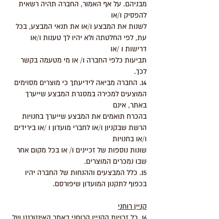
מבניהם. על אף האמור, החברה תהיה רשאית
להפסיק ו/או
לשנות את המבצע ו/או את תנאי המבצע, בכל
עת, לפי החלטתה ולא יהיו לך טענות ו/או
דרישות ו /או
תביעות כלפי החברה ו/ או מי מטעמה בקשר
לכך.
14. החברה מביאה לידיעתך כי מוצרים מסוימים
המוצעים למכירה במסגרת המבצע שייערך
באתר, אינם
בהכרח תואמים את המבצע שייערך בחנויות
הרשת שבקניון ו/או לחברי מועדון ו /או בירידים
ו/או בחנויות
שונות נוספות של זכיינים ו/ או בכל מקום אחר
שבו נמכרים המוצרים.
15. כלל המבצעים וההנחות של החברה יהיו
בכפוף לתקנון המועדון שיפורסם.
קניין רוחני
16. כל זכויות הקניין הרוחני באתר האינטרנט של