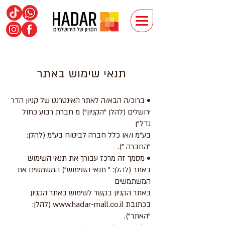
תנאי שימוש באתר
• ברוכ/ה הבא/ה לאתר האינטרנט של קניון הדר
ירושלים (להלן "הקניון") מ חברת רבוע כחול
נדל"ן
בע"מ ו/או כלל חברה לביטוח בע"מ (להלן:
"החברה ").
• מסמך זה מרכז עבורך את תנאי השימוש
באתר (להלן: " תנאי השימוש") המשמשים את
המשתמשים
באתר הקניון בקשר לשימוש באתר הקניון
בכתובת www.hadar-mall.co.il (להלן:
"האתר").