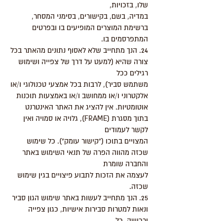
שלו, בזכויות,
במדיה, בשם, בקישורים, בסימני המסחר,
ברשימת המוצרים המופיעים בו ובפרטים
המתפרסמים בו.
24. הנך מתחייב שלא לאסוף נתונים מהאתר בכל
צורה שהיא (למעט על דרך של צפייה ושימוש
רגילים ככל
משתמש סביר), לרבות בכל אמצעי טכנולוגי ו/או
אלקטרוני ו/או ממחושב ו/או באמצעות תוכנות
אוטומטיות. אין להציג את האתר האינטרנט
בתוך מסגרת (FRAME), גלויה או סמויה ואין
לקשר לעמודים
המצויים בתוכו ("קישור עומק"). כל שימוש
שכזה מהווה הפרה של תנאי השימוש באתר
והחברה שומרת
לעצמה את הזכות לתבוע פיצויים בגין שימוש
שכזה.
25. הנך מתחייב לעשות באתר שימוש הגון סביר
ונאות למטרות סבירות אישיות, כגון צפייה
ורכישה. כל