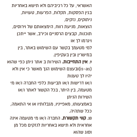
האשראי, על כל רכיביהם ולא תישא באחריות
בגין הפסקות, תקלות, הפרעות, טעויות,
ניתוקים, נזקים,
הוצאות, מניעת רווח, הימצאותם של וירוסים,
תוכנות, קבצים הרסניים וכיו"ב, אשר ייתכן
ויגרמו לך או
למי מטעמך בקשר עם השימוש באתר, בין
במישרין ובין בעקיפין.
9.
אין התחייבות.
השירות ב אתר ניתן כפי שהוא
(is-as)ובעצם השימוש הנך מאשר כי אין ולא
יהיו לך טענות
ו/או דרישות ו/או תביעות כלפי החברה ו/או מי
מטעמה, בין היתר, בכל הקשור לאתר ו/או
השירות הניתן
באמצעותו, מאפייניו, מגבלותיו או אי התאמה,
ככל שתהיה.
10.
קווי תקשורת.
החברה ו/או מי מטעמה אינה
אחראית ולא תישא באחריות לנזקים מכל מן
וסוג שהוא