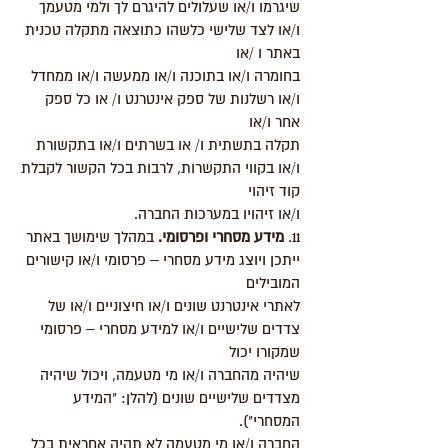
שיגרמו ו/או שעלולים להיגרם לך ולמי מטעמך
ו/או לצד שלישי כלשהו כתוצאה מתקלה טכנית
באתר ו /או
בחומרה ו/או בתוכנה ו/או ממעשה ו/או ממחדל
ו/או רשלנות של ספק אינטרנט ו/ או כל ספק
אחר ו/או
תקלה בתשתית ו/ או בשרתים ו/או בתקשורת
ו/או בקווי התקשרות, לרבות בכל הקשור לקבלת
קוד זיהוי
ו/או זיהויו במערכות החברה.
11.
מידע מסחרי ופרסומי.
במהלך שימושך באתר
ייתכן ויוצג מידע מסחרי – פרסומי ו/או קישורים
המובילים
לאתרי אינטרנט שונים ו/או חיצוניים ו/או של
צדדים שלישיים ו/או למידע מסחרי – פרסומי
שמקורו יכול
שיהיה מהחברה ו/או מי מטעמה, ויכול שיהיה
מצדדים שלישיים שונים (להלן: "המידע
המסחרי").
החברה ו/או מי מטעמה לא תהיה אחראית בכל