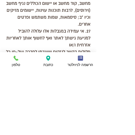
מחשב, קוד מחשב או יישום הכוללים נגיף מחשב
(וירוסים), לרבות תוכנות עוינות, יישומים מזיקים
וכיו "ב; סיסמאות, שמות משתמש ופרטים
אחרים.
27. אי עמידה במגבלות אלו עלולה להוביל
למניעת גישתך לאתר ואף לחשוף אותך לאחריות
אזרחית ו/או
פלילית בקשר לנזקים שייגרמו לחברה ועל-פי כל
דין.
הרשמה לניוזלטר
כתובת
טלפון
שינויים בתנאי השימוש ובאתר
28. מבלי לגרוע מכלליות האמור בתנאי שימוש
אלו, החברה תהיה רשאית, מעת לעת, לפי
שיקול דעתה הבלעדי
והחלטתה, לשנות ו/או לבטל ו/או לעדכן את
תנאי השימוש על כל הוראותיהם, את המבנה או
את צורתו
של האתר, את השירותים הניתנים באמצעותו
וכיו"ב, וכל זאת מבלי שיהיה עליה למסור הודעה