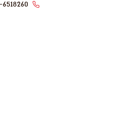
-6518260
בית
חנויות
חדשות ואירועים
צרו איתנו קשר
אודות
הצהרת נגישות
מפת אתר
מדיניות הפרטיות
תנאי שימוש באתר