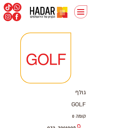
גולף
GOLF
קומה 0