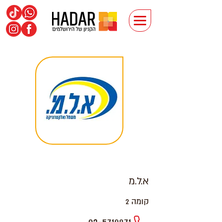
א.ל.מ
קומה 2